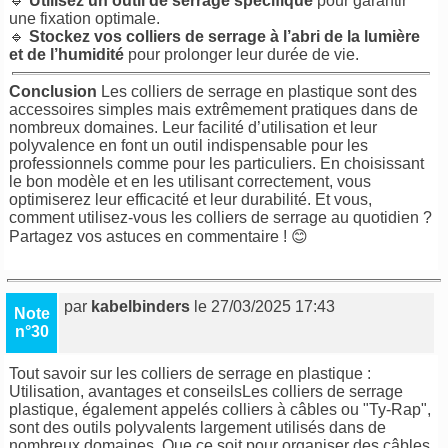
🔹
Utilisez un outil de serrage spécifique
pour garantir
une fixation optimale.
🔹
Stockez vos colliers de serrage à l’abri de la lumière
et de l’humidité
pour prolonger leur durée de vie.
Conclusion
Les colliers de serrage en plastique sont des
accessoires simples mais extrêmement pratiques dans de
nombreux domaines. Leur facilité d’utilisation et leur
polyvalence en font un outil indispensable pour les
professionnels comme pour les particuliers. En choisissant
le bon modèle et en les utilisant correctement, vous
optimiserez leur efficacité et leur durabilité. Et vous,
comment utilisez-vous les colliers de serrage au quotidien ?
Partagez vos astuces en commentaire ! 😊
par
kabelbinders
le 27/03/2025 17:43
Note
n°30
Tout savoir sur les colliers de serrage en plastique :
Utilisation, avantages et conseilsLes
colliers de serrage
plastique
, également appelés colliers à câbles ou "Ty-Rap",
sont des outils polyvalents largement utilisés dans de
nombreux domaines. Que ce soit pour organiser des câbles