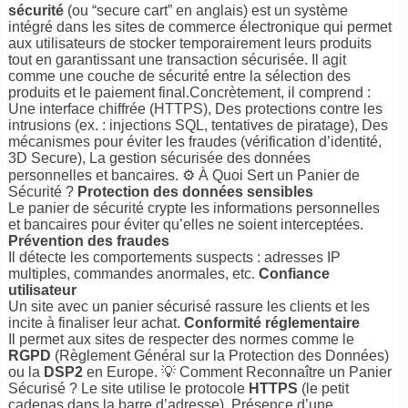
sécurité
(ou “secure cart” en anglais) est un système
intégré dans les sites de commerce électronique qui permet
aux utilisateurs de stocker temporairement leurs produits
tout en garantissant une transaction sécurisée. Il agit
comme une couche de sécurité entre la sélection des
produits et le paiement final.Concrètement, il comprend :
Une interface chiffrée (HTTPS), Des protections contre les
intrusions (ex. : injections SQL, tentatives de piratage), Des
mécanismes pour éviter les fraudes (vérification d’identité,
3D Secure), La gestion sécurisée des données
personnelles et bancaires. ⚙️ À Quoi Sert un Panier de
Sécurité ?
Protection des données sensibles
Le panier de sécurité crypte les informations personnelles
et bancaires pour éviter qu’elles ne soient interceptées.
Prévention des fraudes
Il détecte les comportements suspects : adresses IP
multiples, commandes anormales, etc.
Confiance
utilisateur
Un site avec un panier sécurisé rassure les clients et les
incite à finaliser leur achat.
Conformité réglementaire
Il permet aux sites de respecter des normes comme le
RGPD
(Règlement Général sur la Protection des Données)
ou la
DSP2
en Europe. 💡 Comment Reconnaître un Panier
Sécurisé ? Le site utilise le protocole
HTTPS
(le petit
cadenas dans la barre d’adresse). Présence d’une