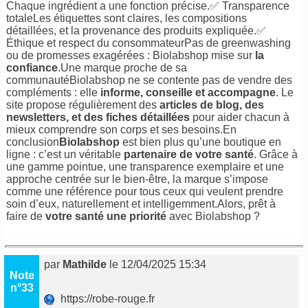
Chaque ingrédient a une fonction précise.✅ Transparence
totaleLes étiquettes sont claires, les compositions
détaillées, et la provenance des produits expliquée.✅
Éthique et respect du consommateurPas de greenwashing
ou de promesses exagérées : Biolabshop mise sur
la
confiance
.Une marque proche de sa
communautéBiolabshop ne se contente pas de vendre des
compléments : elle
informe, conseille et accompagne
. Le
site propose régulièrement des
articles de blog, des
newsletters, et des fiches détaillées
pour aider chacun à
mieux comprendre son corps et ses besoins.En
conclusion
Biolabshop
est bien plus qu’une boutique en
ligne : c’est un véritable
partenaire de votre santé
. Grâce à
une gamme pointue, une transparence exemplaire et une
approche centrée sur le bien-être, la marque s’impose
comme une référence pour tous ceux qui veulent prendre
soin d’eux, naturellement et intelligemment.Alors, prêt à
faire de
votre santé une priorité
avec Biolabshop ?
par
Mathilde
le 12/04/2025 15:34
Note
n°33
https://robe-rouge.fr