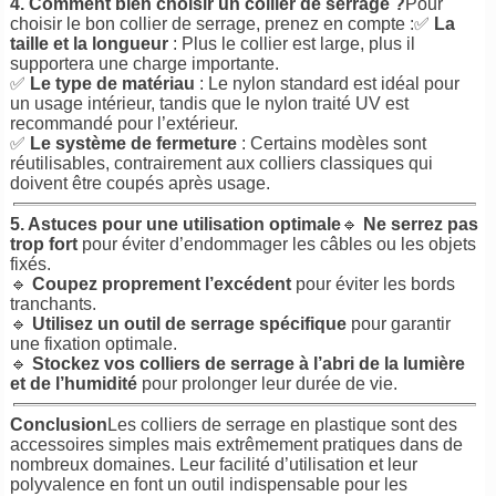
4. Comment bien choisir un collier de serrage ?
Pour
choisir le bon collier de serrage, prenez en compte :✅
La
taille et la longueur
: Plus le collier est large, plus il
supportera une charge importante.
✅
Le type de matériau
: Le nylon standard est idéal pour
un usage intérieur, tandis que le nylon traité UV est
recommandé pour l’extérieur.
✅
Le système de fermeture
: Certains modèles sont
réutilisables, contrairement aux colliers classiques qui
doivent être coupés après usage.
5. Astuces pour une utilisation optimale
🔹
Ne serrez pas
trop fort
pour éviter d’endommager les câbles ou les objets
fixés.
🔹
Coupez proprement l’excédent
pour éviter les bords
tranchants.
🔹
Utilisez un outil de serrage spécifique
pour garantir
une fixation optimale.
🔹
Stockez vos colliers de serrage à l’abri de la lumière
et de l’humidité
pour prolonger leur durée de vie.
Conclusion
Les colliers de serrage en plastique sont des
accessoires simples mais extrêmement pratiques dans de
nombreux domaines. Leur facilité d’utilisation et leur
polyvalence en font un outil indispensable pour les