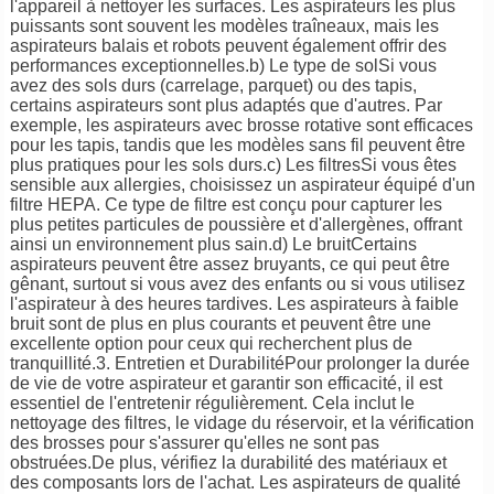
l'appareil à nettoyer les surfaces. Les aspirateurs les plus
puissants sont souvent les modèles traîneaux, mais les
aspirateurs balais et robots peuvent également offrir des
performances exceptionnelles.b) Le type de solSi vous
avez des sols durs (carrelage, parquet) ou des tapis,
certains aspirateurs sont plus adaptés que d'autres. Par
exemple, les aspirateurs avec brosse rotative sont efficaces
pour les tapis, tandis que les modèles sans fil peuvent être
plus pratiques pour les sols durs.c) Les filtresSi vous êtes
sensible aux allergies, choisissez un aspirateur équipé d'un
filtre HEPA. Ce type de filtre est conçu pour capturer les
plus petites particules de poussière et d'allergènes, offrant
ainsi un environnement plus sain.d) Le bruitCertains
aspirateurs peuvent être assez bruyants, ce qui peut être
gênant, surtout si vous avez des enfants ou si vous utilisez
l'aspirateur à des heures tardives. Les aspirateurs à faible
bruit sont de plus en plus courants et peuvent être une
excellente option pour ceux qui recherchent plus de
tranquillité.3. Entretien et DurabilitéPour prolonger la durée
de vie de votre aspirateur et garantir son efficacité, il est
essentiel de l'entretenir régulièrement. Cela inclut le
nettoyage des filtres, le vidage du réservoir, et la vérification
des brosses pour s'assurer qu'elles ne sont pas
obstruées.De plus, vérifiez la durabilité des matériaux et
des composants lors de l'achat. Les aspirateurs de qualité