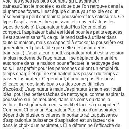
Voici les types les plus courants :a) L'aspirateur
traîneauC'est le modèle classique que l'on retrouve dans la
plupart des foyers. Il est équipé d'un tuyau flexible et d'un
réservoir qui peut contenir la poussière et les salissures. Ce
type d'aspirateur est très puissant et convient à tous les
types de sols.b) L'aspirateur balaiPlus léger et plus
compact, l'aspirateur balai est idéal pour les petits espaces.
Il est souvent sans fil, ce qui le rend facile à utiliser dans
toute la maison, mais sa capacité à stocker la poussière est
généralement plus faible que celle des aspirateurs
traîneau.c) L'aspirateur robotL'aspirateur robot est la version
la plus moderne de l'aspirateur. Il se déplace de manière
autonome dans la maison pour effectuer le nettoyage des
sols. Il est parfait pour les personnes qui ont un emploi du
temps chargé et qui ne souhaitent pas passer du temps à
passer l'aspirateur. Cependant, il peut ne pas être aussi
efficace sur des tapis épais ou des zones difficiles
d'accès.d) L'aspirateur à mainL'aspirateur à main est l'outil
idéal pour les petites tâches de nettoyage, comme aspirer la
poussière sur les meubles, dans les coins ou dans la
voiture. Il est généralement sans fil et facile à manipuler.2.
Comment Choisir un Aspirateur ?Le choix d'un aspirateur
dépend de plusieurs critères importants :a) La puissance
d'aspirationLa puissance d'aspiration est un facteur clé
dans le choix d'un aspirateur. Elle détermine l'efficacité de