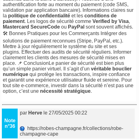
authentification forte au moment du paiement (code SMS,
validation par application bancaire). Informations claires sur
la
politique de confidentialité
et les
conditions de
paiement
. Les logos de sécurité comme
Verified by Visa
,
Mastercard SecureCode
ou
PayPal
sont souvent affichés.
🛠️ Bonnes Pratiques pour les Commerçants Intégrer des
solutions de paiement reconnues (Stripe, PayPal, etc.).
Mettre à jour régulièrement le système du site et ses
plugins. Effectuer des audits de sécurité réguliers. Informer
clairement les clients des mesures de sécurité mises en
place. 📌 ConclusionLe panier de sécurité est bien plus
qu’un simple panier virtuel. Il s’agit d’un
véritable bouclier
numérique
qui protège les transactions, inspire confiance
et garantit une expérience utilisateur fluide et sereine. Pour
tout site e-commerce, investir dans la sécurité n’est pas une
option, c’est une
nécessité stratégique
.
par
Herve
le 27/05/2025 00:22
Note
n°36
https://robes-champagne.fr/collections/robe-
champagne-cape