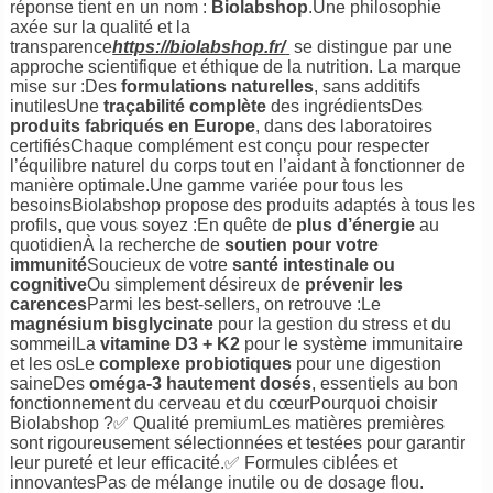
réponse tient en un nom :
Biolabshop
.Une philosophie
axée sur la qualité et la
transparence
https://biolabshop.fr/
se distingue par une
approche scientifique et éthique de la nutrition. La marque
mise sur :Des
formulations naturelles
, sans additifs
inutilesUne
traçabilité complète
des ingrédientsDes
produits fabriqués en Europe
, dans des laboratoires
certifiésChaque complément est conçu pour respecter
l’équilibre naturel du corps tout en l’aidant à fonctionner de
manière optimale.Une gamme variée pour tous les
besoinsBiolabshop propose des produits adaptés à tous les
profils, que vous soyez :En quête de
plus d’énergie
au
quotidienÀ la recherche de
soutien pour votre
immunité
Soucieux de votre
santé intestinale ou
cognitive
Ou simplement désireux de
prévenir les
carences
Parmi les best-sellers, on retrouve :Le
magnésium bisglycinate
pour la gestion du stress et du
sommeilLa
vitamine D3 + K2
pour le système immunitaire
et les osLe
complexe probiotiques
pour une digestion
saineDes
oméga-3 hautement dosés
, essentiels au bon
fonctionnement du cerveau et du cœurPourquoi choisir
Biolabshop ?✅ Qualité premiumLes matières premières
sont rigoureusement sélectionnées et testées pour garantir
leur pureté et leur efficacité.✅ Formules ciblées et
innovantesPas de mélange inutile ou de dosage flou.