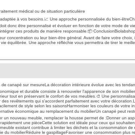
aitement médical ou de situation particulière
lus adaptée à vos besoins.📈 Une approche personnalisée du bien-êtreC
doit donc être personnalisé et évoluer en fonction de votre mode de vi
 intégrer ces produits de manière responsable.📦 ConclusionBiolabsho
ur concentration ou leur bien-être général. Avant de faire votre choix, i
ie équilibrée. Une approche réfléchie vous permettra de tirer le meilleur
ses de canapé sur mesureLa décoration intérieure évolue avec les tenda
conomique et durable consiste à renouveler l'apparence de son mobilie
eur tout en préservant le confort de vos meubles.🎨 Une personnalisa
sir des revêtements qui s'accordent parfaitement avec votre décoratio
ement de style selon les saisonsHarmoniser les couleurs de votre inté
lternative économique au remplacement du mobilierUn canapé peut re
er un nouveau meuble, remplacer la housse permet de :Donner un aspe
rapidement une pièceCette solution est idéale pour ceux qui souhaitent
 meuble existant contribue à limiter les déchets et la consommation de
e du mobilierRéduire le gaspillageFavoriser une consommation plus 