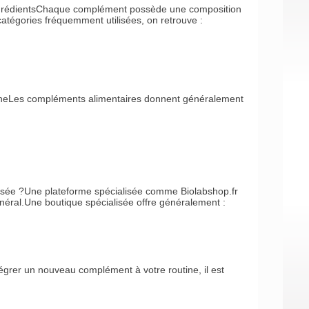
s ingrédientsChaque complément possède une composition
 catégories fréquemment utilisées, on retrouve :
aineLes compléments alimentaires donnent généralement
isée ?Une plateforme spécialisée comme Biolabshop.fr
général.Une boutique spécialisée offre généralement :
égrer un nouveau complément à votre routine, il est