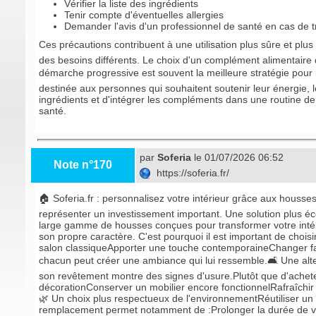
Vérifier la liste des ingrédients
Tenir compte d'éventuelles allergies
Demander l'avis d'un professionnel de santé en cas de tr
Ces précautions contribuent à une utilisation plus sûre et p
des besoins différents. Le choix d'un complément alimentaire 
démarche progressive est souvent la meilleure stratégie pour
destinée aux personnes qui souhaitent soutenir leur énergie, le
ingrédients et d'intégrer les compléments dans une routine de v
santé.
par
Soferia
le 01/07/2026 06:52
Note n°170
https://soferia.fr/
🏠 Soferia.fr : personnalisez votre intérieur grâce aux hous
représenter un investissement important. Une solution plus é
large gamme de housses conçues pour transformer votre intéri
son propre caractère. C'est pourquoi il est important de choi
salon classiqueApporter une touche contemporaineChanger facil
chacun peut créer une ambiance qui lui ressemble.🛋️ Une a
son revêtement montre des signes d'usure.Plutôt que d'achet
décorationConserver un mobilier encore fonctionnelRafraîchir 
🌿 Un choix plus respectueux de l'environnementRéutiliser un
remplacement permet notamment de :Prolonger la durée de vi