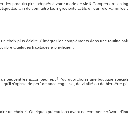
ionner des produits plus adaptés à votre mode de vie.🧪 Comprendre le
tiquettes afin de connaître les ingrédients actifs et leur rôle.Parmi les
 un choix plus éclairé.⚡ Intégrer les compléments dans une routine s
quilibré.Quelques habitudes à privilégier :
is peuvent les accompagner.🛒 Pourquoi choisir une boutique spécial
s, qu'il s'agisse de performance cognitive, de vitalité ou de bien-être 
 faire un choix.⚠️ Quelques précautions avant de commencerAvant d'int