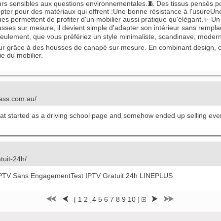
rs sensibles aux questions environnementales.🧵 Des tissus pensés pou
d'opter pour des matériaux qui offrent :Une bonne résistance à l'usureU
es permettent de profiter d'un mobilier aussi pratique qu'élégant.✨ U
ses sur mesure, il devient simple d'adapter son intérieur sans rempla
ulement, que vous préfériez un style minimaliste, scandinave, moder
ieur grâce à des housses de canapé sur mesure. En combinant design, co
e du mobilier.
lass.com.au/
that started as a driving school page and somehow ended up selling ever
atuit-24h/
e IPTV Sans EngagementTest IPTV Gratuit 24h LINEPLUS
[
1
2
4
5
6
7
8
9
10
]
3