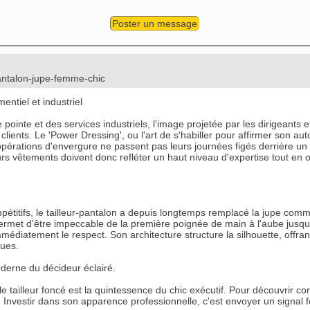
Poster un message
/pantalon-jupe-femme-chic
ntiel et industriel
de pointe et des services industriels, l'image projetée par les dirigean
clients. Le 'Power Dressing', ou l'art de s'habiller pour affirmer son au
pérations d'envergure ne passent pas leurs journées figés derrière un b
eurs vêtements doivent donc refléter un haut niveau d'expertise tout en 
étitifs, le tailleur-pantalon a depuis longtemps remplacé la jupe comm
 permet d'être impeccable de la première poignée de main à l'aube jusq
médiatement le respect. Son architecture structure la silhouette, offra
ques.
derne du décideur éclairé.
 tailleur foncé est la quintessence du chic exécutif. Pour découvrir co
 Investir dans son apparence professionnelle, c'est envoyer un signal fo