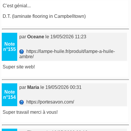
C'est génial...
D.T. (
laminate flooring in Campbelltown
)
par
Oceane
le 19/05/2026 11:23
Note
n°155
https://lampe-huile.fr/produit/lampe-a-huile-
ambre/
Super site web!
par
Maria
le 19/05/2026 00:31
Note
n°154
https://portesavon.com/
Super travail merci à vous!