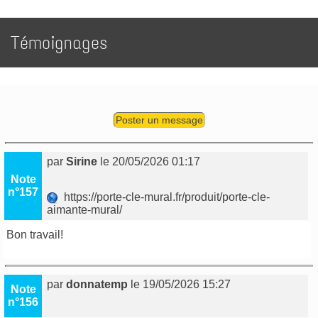
Témoignages
Poster un message
par
Sirine
le 20/05/2026 01:17
Note
n°157
https://porte-cle-mural.fr/produit/porte-cle-
aimante-mural/
Bon travail!
par
donnatemp
le 19/05/2026 15:27
Note
n°156