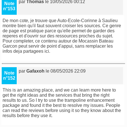
par
Thomas
le 10/05/2026 00:12
Note
n°153
De mon cote, je trouve que Auto-Ecole-Corinne à Saulieu
montre bien qu'il faut souvent croiser les sources. Ce genre
de page est pratique parce qu'elle permet de garder des
reperes et d'ouvrir sur des ressources proches du sujet.
Pour completer,
ce contenu autour de Mocassin Bateau
Garcon
peut servir de point d'appui, sans remplacer les
infos deja partagees ici.
par
Gafaxoh
le 08/05/2026 22:09
Note
n°152
This is an amazing place, and we can learn more here to
get the right ideas and the services that bring the right
results to us. So I try to use the
trampoline enhancement
package
and found it the best to resolve my issues. People
can read the reviews before using it so they know about the
results before they use it.