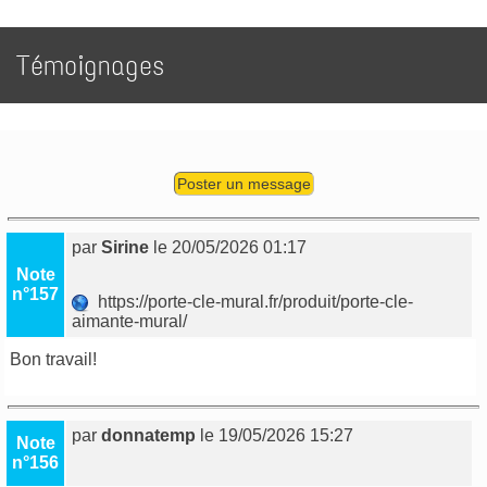
Témoignages
Poster un message
par
Sirine
le 20/05/2026 01:17
Note
n°157
https://porte-cle-mural.fr/produit/porte-cle-
aimante-mural/
Bon travail!
par
donnatemp
le 19/05/2026 15:27
Note
n°156