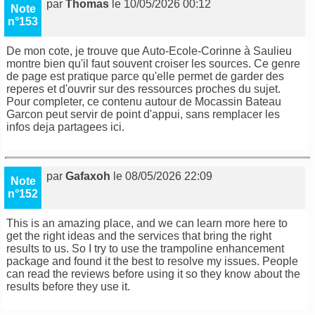
par
Thomas
le 10/05/2026 00:12
Note
n°153
De mon cote, je trouve que Auto-Ecole-Corinne à Saulieu
montre bien qu'il faut souvent croiser les sources. Ce genre
de page est pratique parce qu'elle permet de garder des
reperes et d'ouvrir sur des ressources proches du sujet.
Pour completer,
ce contenu autour de Mocassin Bateau
Garcon
peut servir de point d'appui, sans remplacer les
infos deja partagees ici.
par
Gafaxoh
le 08/05/2026 22:09
Note
n°152
This is an amazing place, and we can learn more here to
get the right ideas and the services that bring the right
results to us. So I try to use the
trampoline enhancement
package
and found it the best to resolve my issues. People
can read the reviews before using it so they know about the
results before they use it.