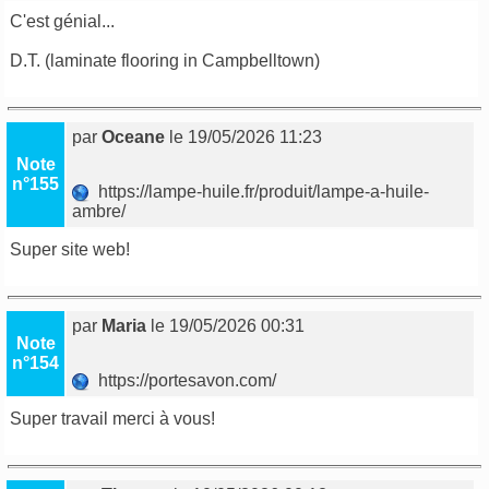
C'est génial...
D.T. (
laminate flooring in Campbelltown
)
par
Oceane
le 19/05/2026 11:23
Note
n°155
https://lampe-huile.fr/produit/lampe-a-huile-
ambre/
Super site web!
par
Maria
le 19/05/2026 00:31
Note
n°154
https://portesavon.com/
Super travail merci à vous!