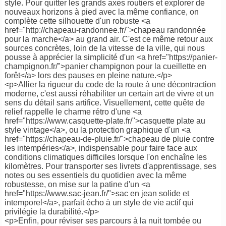
style. Pour quitter les grands axes routiers et explorer de
nouveaux horizons à pied avec la même confiance, on
complète cette silhouette d'un robuste <a
href="http://chapeau-randonnee.fr/">chapeau randonnée
pour la marche</a> au grand air. C'est ce même retour aux
sources concrètes, loin de la vitesse de la ville, qui nous
pousse à apprécier la simplicité d'un <a href="https://panier-
champignon.fr/">panier champignon pour la cueillette en
forêt</a> lors des pauses en pleine nature.</p>
<p>Allier la rigueur du code de la route à une décontraction
moderne, c'est aussi réhabiliter un certain art de vivre et un
sens du détail sans artifice. Visuellement, cette quête de
relief rappelle le charme rétro d'une <a
href="https://www.casquette-plate.fr/">casquette plate au
style vintage</a>, ou la protection graphique d'un <a
href="https://chapeau-de-pluie.fr/">chapeau de pluie contre
les intempéries</a>, indispensable pour faire face aux
conditions climatiques difficiles lorsque l'on enchaîne les
kilomètres. Pour transporter ses livrets d'apprentissage, ses
notes ou ses essentiels du quotidien avec la même
robustesse, on mise sur la patine d'un <a
href="https://www.sac-jean.fr/">sac en jean solide et
intemporel</a>, parfait écho à un style de vie actif qui
privilégie la durabilité.</p>
<p>Enfin, pour réviser ses parcours à la nuit tombée ou