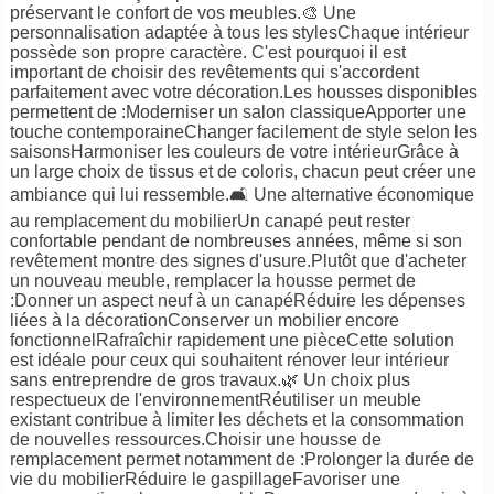
préservant le confort de vos meubles.🎨 Une
personnalisation adaptée à tous les stylesChaque intérieur
possède son propre caractère. C'est pourquoi il est
important de choisir des revêtements qui s'accordent
parfaitement avec votre décoration.Les housses disponibles
permettent de :Moderniser un salon classiqueApporter une
touche contemporaineChanger facilement de style selon les
saisonsHarmoniser les couleurs de votre intérieurGrâce à
un large choix de tissus et de coloris, chacun peut créer une
ambiance qui lui ressemble.🛋️ Une alternative économique
au remplacement du mobilierUn canapé peut rester
confortable pendant de nombreuses années, même si son
revêtement montre des signes d'usure.Plutôt que d'acheter
un nouveau meuble, remplacer la housse permet de
:Donner un aspect neuf à un canapéRéduire les dépenses
liées à la décorationConserver un mobilier encore
fonctionnelRafraîchir rapidement une pièceCette solution
est idéale pour ceux qui souhaitent rénover leur intérieur
sans entreprendre de gros travaux.🌿 Un choix plus
respectueux de l'environnementRéutiliser un meuble
existant contribue à limiter les déchets et la consommation
de nouvelles ressources.Choisir une housse de
remplacement permet notamment de :Prolonger la durée de
vie du mobilierRéduire le gaspillageFavoriser une