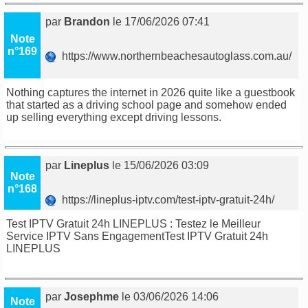
par
Brandon
le 17/06/2026 07:41
Note
n°169
https://www.northernbeachesautoglass.com.au/
Nothing captures the internet in 2026 quite like a guestbook
that started as a driving school page and somehow ended
up selling everything except driving lessons.
par
Lineplus
le 15/06/2026 03:09
Note
n°168
https://lineplus-iptv.com/test-iptv-gratuit-24h/
Test IPTV Gratuit 24h LINEPLUS : Testez le Meilleur
Service IPTV Sans EngagementTest IPTV Gratuit 24h
LINEPLUS
par
Josephme
le 03/06/2026 14:06
Note