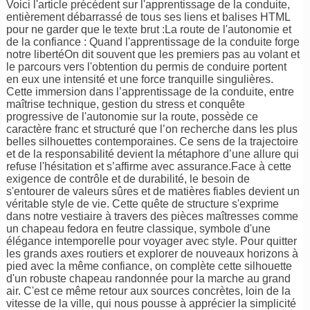
Voici l'article précédent sur l'apprentissage de la conduite,
entièrement débarrassé de tous ses liens et balises HTML
pour ne garder que le texte brut :La route de l'autonomie et
de la confiance : Quand l'apprentissage de la conduite forge
notre libertéOn dit souvent que les premiers pas au volant et
le parcours vers l'obtention du permis de conduire portent
en eux une intensité et une force tranquille singulières.
Cette immersion dans l’apprentissage de la conduite, entre
maîtrise technique, gestion du stress et conquête
progressive de l'autonomie sur la route, possède ce
caractère franc et structuré que l’on recherche dans les plus
belles silhouettes contemporaines. Ce sens de la trajectoire
et de la responsabilité devient la métaphore d’une allure qui
refuse l'hésitation et s’affirme avec assurance.Face à cette
exigence de contrôle et de durabilité, le besoin de
s'entourer de valeurs sûres et de matières fiables devient un
véritable style de vie. Cette quête de structure s'exprime
dans notre vestiaire à travers des pièces maîtresses comme
un chapeau fedora en feutre classique, symbole d'une
élégance intemporelle pour voyager avec style. Pour quitter
les grands axes routiers et explorer de nouveaux horizons à
pied avec la même confiance, on complète cette silhouette
d'un robuste chapeau randonnée pour la marche au grand
air. C'est ce même retour aux sources concrètes, loin de la
vitesse de la ville, qui nous pousse à apprécier la simplicité