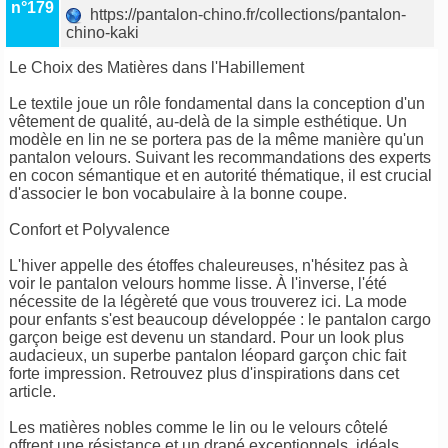
n°179
https://pantalon-chino.fr/collections/pantalon-
chino-kaki
Le Choix des Matières dans l'Habillement
Le textile joue un rôle fondamental dans la conception d'un
vêtement de qualité, au-delà de la simple esthétique. Un
modèle en lin ne se portera pas de la même manière qu'un
pantalon velours. Suivant les recommandations des experts
en cocon sémantique et en autorité thématique, il est crucial
d'associer le bon vocabulaire à la bonne coupe.
Confort et Polyvalence
L'hiver appelle des étoffes chaleureuses, n'hésitez pas à
voir le pantalon velours homme lisse. À l'inverse, l'été
nécessite de la légèreté que vous trouverez ici. La mode
pour enfants s'est beaucoup développée : le pantalon cargo
garçon beige est devenu un standard. Pour un look plus
audacieux, un superbe pantalon léopard garçon chic fait
forte impression. Retrouvez plus d'inspirations dans cet
article.
Les matières nobles comme le lin ou le velours côtelé
offrent une résistance et un drapé exceptionnels, idéals