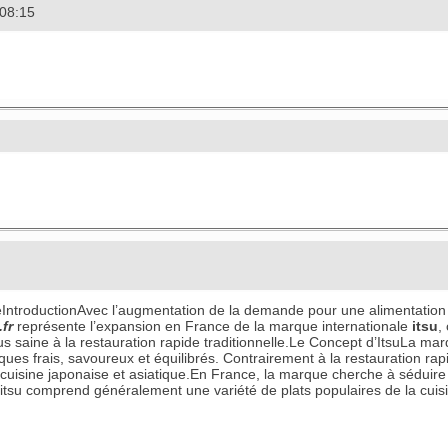
 08:15
ceIntroductionAvec l’augmentation de la demande pour une alimentatio
fr
représente l’expansion en France de la marque internationale
itsu
,
lus saine à la restauration rapide traditionnelle.Le Concept d’ItsuLa ma
ques frais, savoureux et équilibrés. Contrairement à la restauration rap
a cuisine japonaise et asiatique.En France, la marque cherche à séduire
 itsu comprend généralement une variété de plats populaires de la cuis