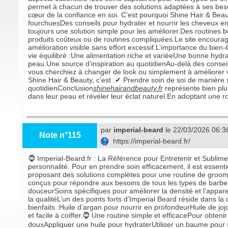
permet à chacun de trouver des solutions adaptées à ses beso
cœur de la confiance en soi. C’est pourquoi Shine Hair & Beaut
fourchuesDes conseils pour hydrater et nourrir les cheveux e
toujours une solution simple pour les améliorer.Des routines 
produits coûteux ou de routines compliquées.Le site encourage
amélioration visible sans effort excessif.L’importance du bie
vie équilibré :Une alimentation riche et variéeUne bonne hydr
peau.Une source d’inspiration au quotidienAu-delà des conseil
vous cherchiez à changer de look ou simplement à améliorer v
Shine Hair & Beauty, c’est :✔ Prendre soin de soi de manièr
quotidienConclusion
shinehairandbeauty.fr
représente bien plu
dans leur peau et révéler leur éclat naturel.En adoptant une r
par
imperial-beard
le 22/03/2026 06:3
Note n°115
https://imperial-beard.fr/
🧔 Imperial-Beard.fr : La Référence pour Entretenir et Sublime
personnalité. Pour en prendre soin efficacement, il est essent
proposant des solutions complètes pour une routine de groom
conçus pour répondre aux besoins de tous les types de barbe 
douceurSoins spécifiques pour améliorer la densité et l’apparen
la qualitéL’un des points forts d’Imperial Beard réside dans la
bienfaits :Huile d’argan pour nourrir en profondeurHuile de j
et facile à coiffer.🧔 Une routine simple et efficacePour obt
douxAppliquer une huile pour hydraterUtiliser un baume pour s