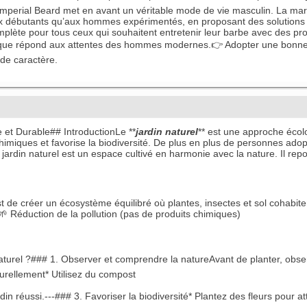
 Imperial Beard met en avant un véritable mode de vie masculin. La m
 aux débutants qu’aux hommes expérimentés, en proposant des solutions
lète pour tous ceux qui souhaitent entretenir leur barbe avec des pr
marque répond aux attentes des hommes modernes.👉 Adopter une bonne 
de caractère.
 et Durable## IntroductionLe **
jardin naturel
** est une approche écolo
 chimiques et favorise la biodiversité. De plus en plus de personnes ado
 jardin naturel est un espace cultivé en harmonie avec la nature. Il rep
t de créer un écosystème équilibré où plantes, insectes et sol cohabite
 🌱 Réduction de la pollution (pas de produits chimiques)
aturel ?### 1. Observer et comprendre la natureAvant de planter, observe
aturellement* Utilisez du compost
in réussi.---### 3. Favoriser la biodiversité* Plantez des fleurs pour atti