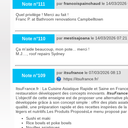
par
francoispainchaud
le 14/03/2026
Note n°111
Quel privilège ! Merci au fait !
Franc P. at
Bathroom renovations Campbelltown
par
mestisajoana
le 14/03/2026 07:21
Note n°110
Ça m'aide beaucoup, mon pote... merci !
M.J....,
roof repairs Sydney
par
itsufrance
le 07/03/2026 08:13
Note n°109
https://itsufrance.fr/
ItsuFrance.fr : La Cuisine Asiatique Rapide et Saine en Fran
restauration développent des concepts innovants.
ItsuFrance.
L’objectif de cette enseigne est de proposer une alternative p
développée grâce à son concept simple : offrir des plats asiati
qualité, une préparation rapide et des recettes inspirées de l
légers et nutritifs.Les Produits ProposésLe menu proposé par
Sushi et maki
Rice bowls et poke bowls
Nouilles asiatiques