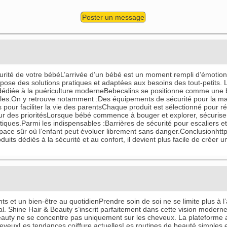
Poster un message
écurité de votre bébéL’arrivée d’un bébé est un moment rempli d’émotion
e des solutions pratiques et adaptées aux besoins des tout-petits. L’o
 dédiée à la puériculture moderneBebecalins se positionne comme une b
illes.On y retrouve notamment :Des équipements de sécurité pour la m
pour faciliter la vie des parentsChaque produit est sélectionné pour r
 des prioritésLorsque bébé commence à bouger et explorer, sécuriser
stiques.Parmi les indispensables :Barrières de sécurité pour escaliers 
e sûr où l’enfant peut évoluer librement sans danger.Conclusionhttps
ts dédiés à la sécurité et au confort, il devient plus facile de crée
ts et un bien-être au quotidienPrendre soin de soi ne se limite plus à 
bal. Shine Hair & Beauty s’inscrit parfaitement dans cette vision moder
auty ne se concentre pas uniquement sur les cheveux. La plateforme 
cheveuxLes tendances coiffure actuellesLes routines de beauté simples e