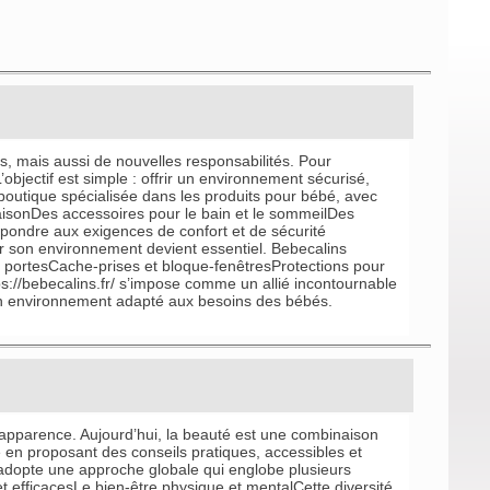
s, mais aussi de nouvelles responsabilités. Pour
bjectif est simple : offrir un environnement sécurisé,
outique spécialisée dans les produits pour bébé, avec
aisonDes accessoires pour le bain et le sommeilDes
épondre aux exigences de confort et de sécurité
 son environnement devient essentiel. Bebecalins
et portesCache-prises et bloque-fenêtresProtections pour
://bebecalins.fr/ s’impose comme un allié incontournable
r un environnement adapté aux besoins des bébés.
l’apparence. Aujourd’hui, la beauté est une combinaison
ne en proposant des conseils pratiques, accessibles et
adopte une approche globale qui englobe plusieurs
t efficacesLe bien-être physique et mentalCette diversité