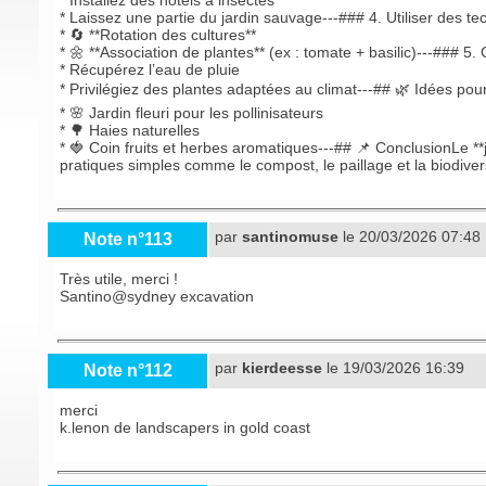
* Installez des hôtels à insectes
* Laissez une partie du jardin sauvage---### 4. Utiliser des te
* 🔄 **Rotation des cultures**
* 🌼 **Association de plantes** (ex : tomate + basilic)---### 5. 
* Récupérez l’eau de pluie
* Privilégiez des plantes adaptées au climat---## 🌿 Idées pour
* 🌸 Jardin fleuri pour les pollinisateurs
* 🌳 Haies naturelles
* 🍓 Coin fruits et herbes aromatiques---## 📌 ConclusionLe **
pratiques simples comme le compost, le paillage et la biodiver
par
santinomuse
le 20/03/2026 07:48
Note n°113
Très utile, merci !
Santino@
sydney excavation
par
kierdeesse
le 19/03/2026 16:39
Note n°112
merci
k.lenon de
landscapers in gold coast