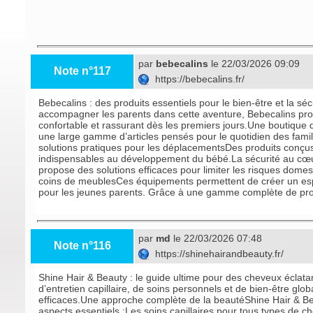
par
bebecalins
le 22/03/2026 09:09
Note n°117
https://bebecalins.fr/
Bebecalins : des produits essentiels pour le bien-être et la s
accompagner les parents dans cette aventure, Bebecalins propos
confortable et rassurant dès les premiers jours.Une boutique
une large gamme d’articles pensés pour le quotidien des fam
solutions pratiques pour les déplacementsDes produits conçus 
indispensables au développement du bébé.La sécurité au cœur
propose des solutions efficaces pour limiter les risques dome
coins de meublesCes équipements permettent de créer un espac
pour les jeunes parents. Grâce à une gamme complète de produi
par
md
le 22/03/2026 07:48
Note n°116
https://shinehairandbeauty.fr/
Shine Hair & Beauty : le guide ultime pour des cheveux éclatan
d’entretien capillaire, de soins personnels et de bien-être glo
efficaces.Une approche complète de la beautéShine Hair & Be
aspects essentiels :Les soins capillaires pour tous types de 