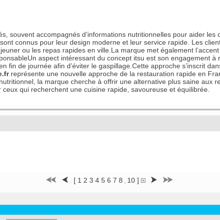
brés, souvent accompagnés d’informations nutritionnelles pour aider les
ont connus pour leur design moderne et leur service rapide. Les clien
jeuner ou les repas rapides en ville.La marque met également l’accent s
nsableUn aspect intéressant du concept itsu est son engagement à réd
 en fin de journée afin d’éviter le gaspillage.Cette approche s’inscrit
.fr
représente une nouvelle approche de la restauration rapide en Franc
 nutritionnel, la marque cherche à offrir une alternative plus saine aux
 ceux qui recherchent une cuisine rapide, savoureuse et équilibrée.
[
1
2
3
4
5
6
7
8
10
]
9