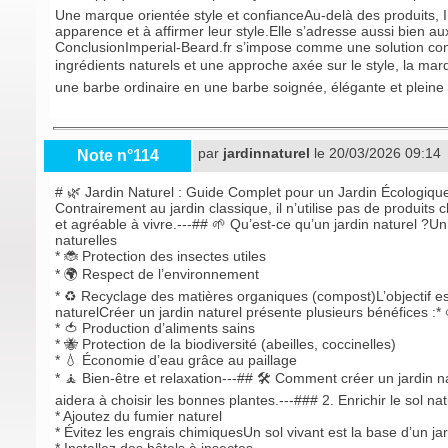
Une marque orientée style et confianceAu-delà des produits,
apparence et à affirmer leur style.Elle s’adresse aussi bien
Conclusion
Imperial-Beard.fr
s’impose comme une solution comp
ingrédients naturels et une approche axée sur le style, la 
une barbe ordinaire en une barbe soignée, élégante et pleine 
par
jardinnaturel
le 20/03/2026 09:14
Note n°114
# 🌿 Jardin Naturel : Guide Complet pour un Jardin Écologique
Contrairement au jardin classique, il n’utilise pas de produits
et agréable à vivre.---## 🌱 Qu’est-ce qu’un jardin naturel ?Un
naturelles
* 🐞 Protection des insectes utiles
* 🌍 Respect de l’environnement
* ♻️ Recyclage des matières organiques (compost)L’objectif es
naturelCréer un jardin naturel présente plusieurs bénéfices :*
* 🍅 Production d’aliments sains
* 🐝 Protection de la biodiversité (abeilles, coccinelles)
* 💧 Économie d’eau grâce au paillage
* 🧘 Bien-être et relaxation---## 🛠️ Comment créer un jardin n
aidera à choisir les bonnes plantes.---### 2. Enrichir le sol n
* Ajoutez du fumier naturel
* Évitez les engrais chimiquesUn sol vivant est la base d’un jard