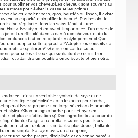
res pour sublimer vos cheveuxLes cheveux sont souvent au
es astuces pour éviter la casse et les pointes
s cheveux soient secs, gras, bouclés ou lisses, il existe
y est sa capacité à simplifier la beauté. Pas besoin de
urelsUne régularité dans les soinsRésultat : une
Shine Hair & Beauty met en avant l’importance d’un mode de
s jouent un rôle clé dans la santé des cheveux et de la
 les tendances tout en adoptant un style personnel.Que
Pourquoi adopter cette approche ?Adopter les conseils de
 une routine équilibrée✔ Gagner en confiance au
nt pour celles et ceux qui souhaitent se sentir bien
dien et atteindre un équilibre entre beauté et bien-être.
 tendance : c’est un véritable symbole de style et de
mme une boutique spécialisée dans les soins pour barbe,
Imperial Beard propose une large sélection de produits
er et styliserShampoings à barbe pour nettoyer en
fort et plaisir d’utilisation.🌿 Des ingrédients au cœur de
 d’ingrédients d’origine naturelle, reconnus pour leurs
ants permettent d’obtenir une barbe plus douce, brillante
uotidienne simple :Nettoyer avec un shampoing
garder une barbe propre, disciplinée et en bonne santé.⭐