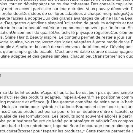
ins, tout en développant une routine cohérente.Des conseils capillai
y met un accent particulier sur leur entretien.Vous pouvez découvrir :D
n profondeurDes idées de coiffures adaptées à chaque morphologieQue vo
beauté faciles à adopterL’un des grands avantages de Shine Hair & Beaut
 :Des gestes quotidiens simplesL’utilisation de produits adaptés et nat
n-être intérieurLa beauté extérieure commence souvent par l’intérieur. 
atationUn sommeil de qualitéUne activité physique régulièreCes élément
s, Shine Hair & Beauty inspire. Le contenu permet de rester à jour sur
otre routine, vous trouverez des idées adaptées à votre mode de vie.
e simple✔ Améliorer la santé de ses cheveux durablement✔ Développer
s qu’un simple guide beauté. C’est une véritable source d’accompagneme
outine adaptée et des gestes simples, chacun peut transformer son quoti
6
r sa BarbeIntroductionAujourd’hui, la barbe est bien plus qu’une simple
iel d’utiliser des produits adaptés. Imperial-Beard.fr se positionne co
ing moderne et efficace.🧴 Une gamme complète de soins pour la barbe
:Huiles à barbe pour hydrater et adoucirBaumes et cires pour structur
ceChaque produit est pensé pour offrir un équilibre entre efficacité, con
 qualité de ses formulations. Les produits sont souvent élaborés à partir
ojoba pour hydraterBeurre de karité pour protéger et adoucirCes compos
enir une barbe bien entretenue, Imperial Beard encourage une routine q
tructurerBrosser pour répartir les produits👉 Cette routine permet de 